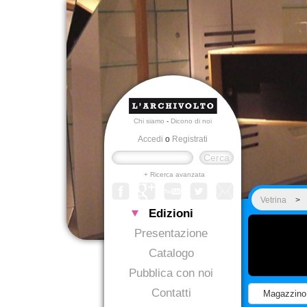
Chi siamo
-
Dicono di noi
Accedi
o
Registrati
+ Ricerca avanzata
Vetrina
>
Edizioni
Presentazione
Catalogo
Pubblica con noi
Contatti
Magazzino