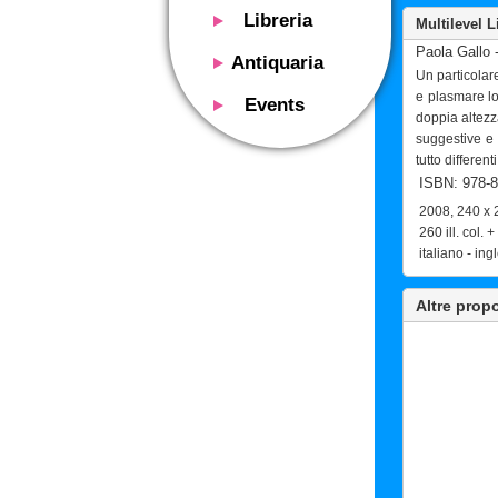
Libreria
Multilevel L
Presentazione
Paola Gallo -
Antiquaria
Un particolare
Catalogo
Presentazione
e plasmare lo
Events
Servizi
doppia altezza
Libri antichi
Presentazione
suggestive e 
Riviste
Si acquistano
tutto differen
Descrizione
Manifesti mostre
ISBN: 978-8
Servizi
Utilizzo consigliato
Oggetti design
2008, 240 x 
Contatti
Calendario eventi
260 ill. col. 
Si acquistano
italiano - ing
Mostre - Eventi
Fiere di settore
Contatti
Altre prop
Contatti