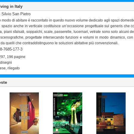
iving in Italy
 Silvio San Pietro
 modo di abitare è raccontato in questo nuovo volume dedicato agli spazi domestici ar
 spazio anche in verticale costituisce un’occasione progettuale sui generis che c
, piani sfalsati, soppalchi, scale, passerelle, lucernari, vetrate sono solo alcuni 
scenografiche, progettate intersecando funzioni e volumi in modo dinamico, con es
ti da quelli che contraddistinguono le soluzioni abitative più convenzionali.
8-7685-177-3
297, 196 pagine
+ disegni
lese, rilegato
oste