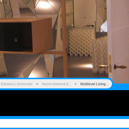
Edizioni L'Archivolto
>
Nuovi Ambienti It...
>
Multilevel Living...