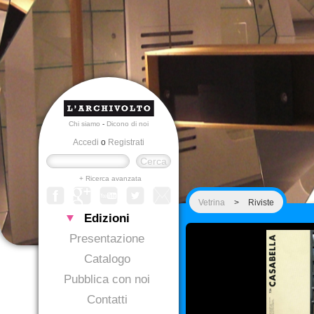
Chi siamo
-
Dicono di noi
Accedi
o
Registrati
+ Ricerca avanzata
Vetrina
>
Riviste
Edizioni
Presentazione
Catalogo
Pubblica con noi
Contatti