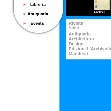
Libreria
Presentazione
Mensili
Antiquaria
Catalogo
Presentazione
Riviste
Events
Servizi
Libri antichi
Mensili
Presentazione
Riviste
Antiquaria
Si acquistano
Descrizione
Architettura
Manifesti mostre
Servizi
Design
Utilizzo consigliato
Oggetti design
Edizioni L'Archivolt
Contatti
Calendario eventi
Manifesti
Si acquistano
Mostre - Eventi
Fiere di settore
Contatti
Contatti