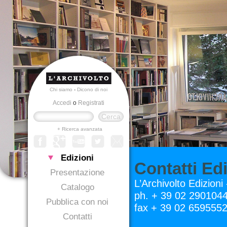
Chi siamo
-
Dicono di noi
Accedi
o
Registrati
+ Ricerca avanzata
Edizioni
Contatti Edi
Presentazione
L’Archivolto Edizion
Catalogo
ph. + 39 02 290104
Pubblica con noi
fax + 39 02 659555
Contatti