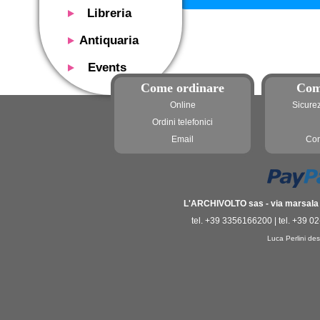
Libreria
Presentazione
Antiquaria
Catalogo
Presentazione
Events
Servizi
Libri antichi
Come ordinare
Com
Presentazione
Riviste
Si acquistano
Online
Sicure
Descrizione
Manifesti mostre
Servizi
Ordini telefonici
Utilizzo consigliato
Oggetti design
Email
Con
Contatti
Calendario eventi
Si acquistano
Mostre - Eventi
Fiere di settore
Contatti
Contatti
L'ARCHIVOLTO sas - via marsala 3
tel. +39 3356166200 | tel. +39 0
Luca Perlini des