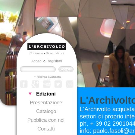
Chi siamo
-
Dicono di noi
Accedi
o
Registrati
+ Ricerca avanzata
Edizioni
L'Archivolt
Presentazione
L'Archivolto acquista 
Catalogo
settori di proprio int
Pubblica con noi
ph. + 39 02 2901044
Contatti
info: paolo.fasoli@a