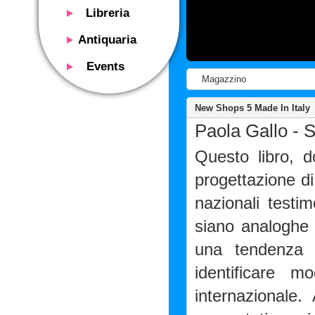
Libreria
Presentazione
Antiquaria
Catalogo
Presentazione
Events
Servizi
Libri antichi
Magazzino
Presentazione
Riviste
Si acquistano
Descrizione
New Shops 5 Made In Italy
Manifesti mostre
Servizi
Paola Gallo - S
Utilizzo consigliato
Oggetti design
Contatti
Calendario eventi
Questo libro, 
Si acquistano
Mostre - Eventi
Fiere di settore
progettazione di
Contatti
Contatti
nazionali testi
siano analoghe
una tendenza c
identificare m
internazionale.