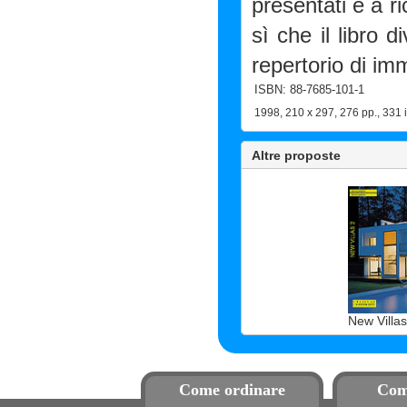
presentati e a r
sì che il libro 
repertorio di im
ISBN: 88-7685-101-1
1998, 210 x 297, 276 pp., 331 ill
Altre proposte
New Villas 
Come ordinare
Com