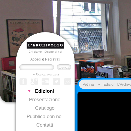
Chi siamo
-
Dicono di noi
Accedi
o
Registrati
+ Ricerca avanzata
Vetrina
>
Edizioni L'Archiv
Edizioni
Presentazione
Catalogo
Pubblica con noi
Contatti